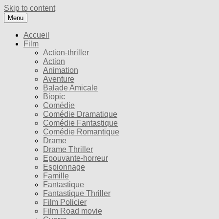
Skip to content
Menu
Accueil
Film
Action-thriller
Action
Animation
Aventure
Balade Amicale
Biopic
Comédie
Comédie Dramatique
Comédie Fantastique
Comédie Romantique
Drame
Drame Thriller
Epouvante-horreur
Espionnage
Famille
Fantastique
Fantastique Thriller
Film Policier
Film Road movie