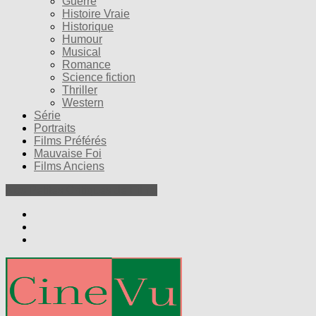
Guerre
Histoire Vraie
Historique
Humour
Musical
Romance
Science fiction
Thriller
Western
Série
Portraits
Films Préférés
Mauvaise Foi
Films Anciens
Nos Petites Critiques de Films