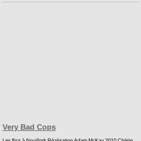
Very Bad Cops
Les flics à Nouillork Réalisation Adam McKay 2010 Chérie,