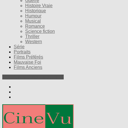
Guerre
Histoire Vraie
Historique
Humour
Musical
Romance
Science fiction
Thriller
Western
Série
Portraits
Films Préférés
Mauvaise Foi
Films Anciens
Nos Petites Critiques de Films