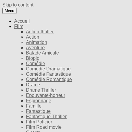
Skip to content
Menu
Accueil
Film
Action-thriller
Action
Animation
Aventure
Balade Amicale
Biopic
Comédie
Comédie Dramatique
Comédie Fantastique
Comédie Romantique
Drame
Drame Thriller
Epouvante-horreur
Espionnage
Famille
Fantastique
Fantastique Thriller
Film Policier
Film Road movie