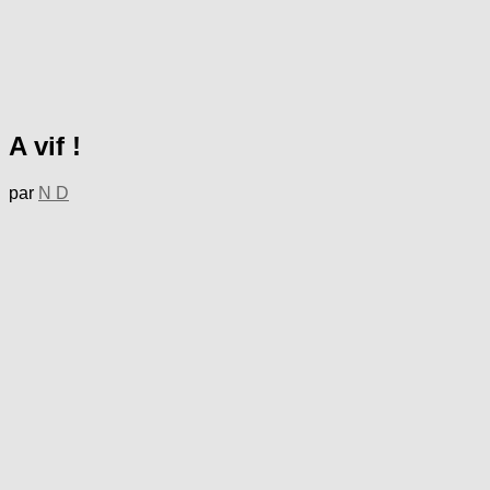
A vif !
par
N D