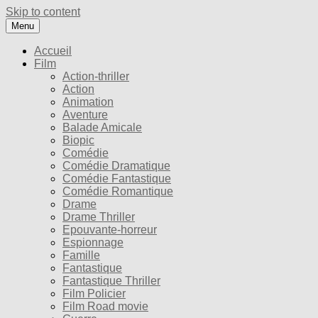
Skip to content
Menu
Accueil
Film
Action-thriller
Action
Animation
Aventure
Balade Amicale
Biopic
Comédie
Comédie Dramatique
Comédie Fantastique
Comédie Romantique
Drame
Drame Thriller
Epouvante-horreur
Espionnage
Famille
Fantastique
Fantastique Thriller
Film Policier
Film Road movie