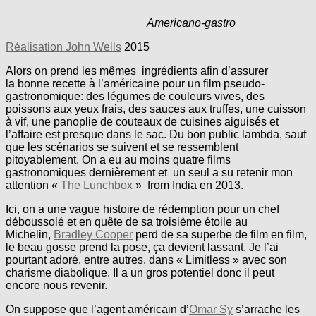
Americano-gastro
Réalisation John Wells
2015
Alors on prend les mêmes ingrédients afin d’assurer
la bonne recette à l’américaine pour un film pseudo-
gastronomique: des légumes de couleurs vives, des
poissons aux yeux frais, des sauces aux truffes, une cuisson
à vif, une panoplie de couteaux de cuisines aiguisés et
l’affaire est presque dans le sac. Du bon public lambda, sauf
que les scénarios se suivent et se ressemblent
pitoyablement. On a eu au moins quatre films
gastronomiques dernièrement et un seul a su retenir mon
attention «
The Lunchbox
» from India en 2013.
Ici, on a une vague histoire de rédemption pour un chef
déboussolé et en quête de sa troisième étoile au
Michelin,
Bradley Cooper
perd de sa superbe de film en film,
le beau gosse prend la pose, ça devient lassant. Je l’ai
pourtant adoré, entre autres, dans « Limitless » avec son
charisme diabolique. Il a un gros potentiel donc il peut
encore nous revenir.
On suppose que l’agent américain d’
Omar Sy
s’arrache les