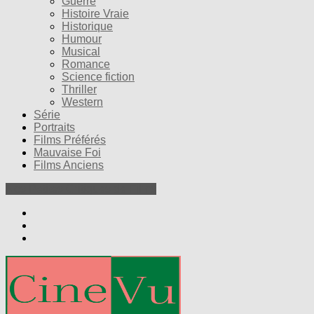
Guerre
Histoire Vraie
Historique
Humour
Musical
Romance
Science fiction
Thriller
Western
Série
Portraits
Films Préférés
Mauvaise Foi
Films Anciens
Nos Petites Critiques de Films