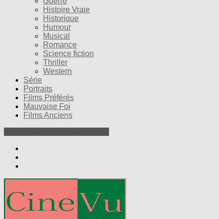
Guerre
Histoire Vraie
Historique
Humour
Musical
Romance
Science fiction
Thriller
Western
Série
Portraits
Films Préférés
Mauvaise Foi
Films Anciens
Nos Petites Critiques de Films