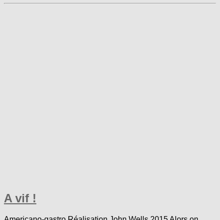
A vif !
Americano-gastro Réalisation John Wells 2015 Alors on