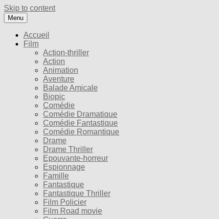
Skip to content
Menu
Accueil
Film
Action-thriller
Action
Animation
Aventure
Balade Amicale
Biopic
Comédie
Comédie Dramatique
Comédie Fantastique
Comédie Romantique
Drame
Drame Thriller
Epouvante-horreur
Espionnage
Famille
Fantastique
Fantastique Thriller
Film Policier
Film Road movie