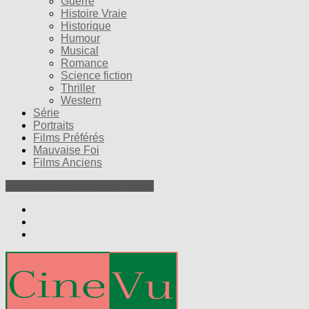
Guerre
Histoire Vraie
Historique
Humour
Musical
Romance
Science fiction
Thriller
Western
Série
Portraits
Films Préférés
Mauvaise Foi
Films Anciens
Nos Petites Critiques de Films