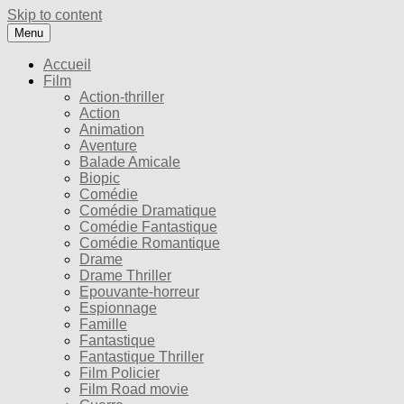
Skip to content
Menu
Accueil
Film
Action-thriller
Action
Animation
Aventure
Balade Amicale
Biopic
Comédie
Comédie Dramatique
Comédie Fantastique
Comédie Romantique
Drame
Drame Thriller
Epouvante-horreur
Espionnage
Famille
Fantastique
Fantastique Thriller
Film Policier
Film Road movie