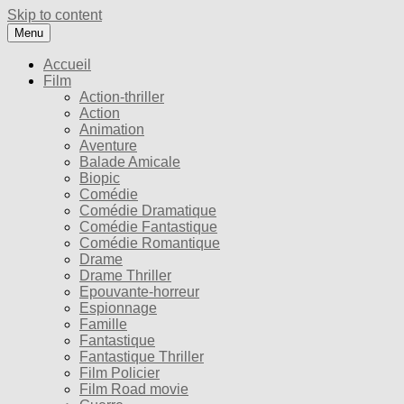
Skip to content
Menu
Accueil
Film
Action-thriller
Action
Animation
Aventure
Balade Amicale
Biopic
Comédie
Comédie Dramatique
Comédie Fantastique
Comédie Romantique
Drame
Drame Thriller
Epouvante-horreur
Espionnage
Famille
Fantastique
Fantastique Thriller
Film Policier
Film Road movie