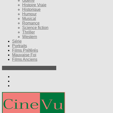
Guerre
Histoire Vraie
Historique
Humour
Musical
Romance
Science fiction
Thriller
Western
Série
Portraits
Films Préférés
Mauvaise Foi
Films Anciens
Nos Petites Critiques de Films