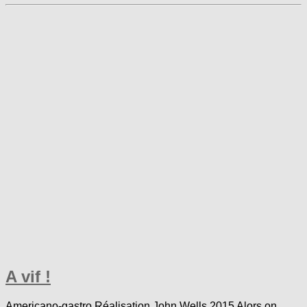
A vif !
Americano-gastro Réalisation John Wells 2015 Alors on