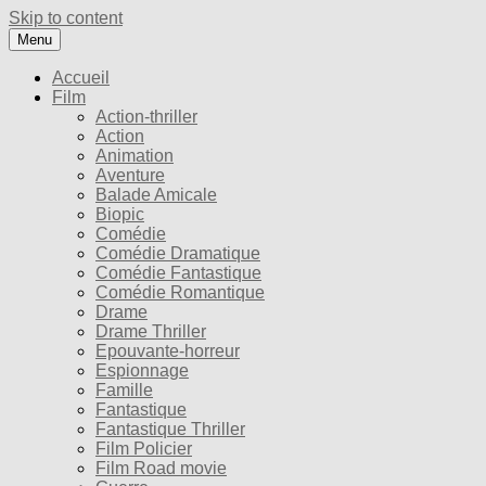
Skip to content
Menu
Accueil
Film
Action-thriller
Action
Animation
Aventure
Balade Amicale
Biopic
Comédie
Comédie Dramatique
Comédie Fantastique
Comédie Romantique
Drame
Drame Thriller
Epouvante-horreur
Espionnage
Famille
Fantastique
Fantastique Thriller
Film Policier
Film Road movie