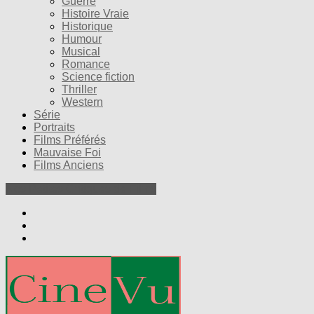
Guerre
Histoire Vraie
Historique
Humour
Musical
Romance
Science fiction
Thriller
Western
Série
Portraits
Films Préférés
Mauvaise Foi
Films Anciens
Nos Petites Critiques de Films