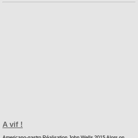
A vif !
Americano-gastro Réalisation John Wells 2015 Alors on