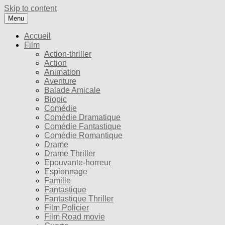
Skip to content
Menu
Accueil
Film
Action-thriller
Action
Animation
Aventure
Balade Amicale
Biopic
Comédie
Comédie Dramatique
Comédie Fantastique
Comédie Romantique
Drame
Drame Thriller
Epouvante-horreur
Espionnage
Famille
Fantastique
Fantastique Thriller
Film Policier
Film Road movie