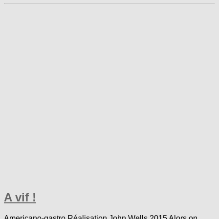
A vif !
Americano-gastro Réalisation John Wells 2015 Alors on