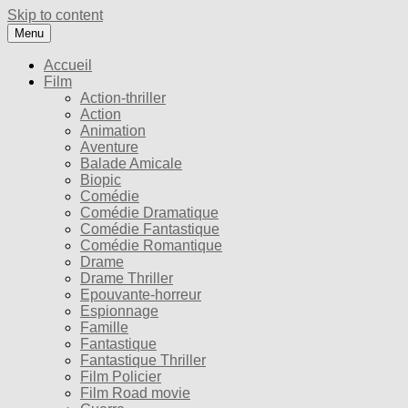
Skip to content
Menu
Accueil
Film
Action-thriller
Action
Animation
Aventure
Balade Amicale
Biopic
Comédie
Comédie Dramatique
Comédie Fantastique
Comédie Romantique
Drame
Drame Thriller
Epouvante-horreur
Espionnage
Famille
Fantastique
Fantastique Thriller
Film Policier
Film Road movie