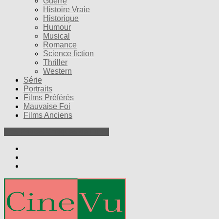
Guerre
Histoire Vraie
Historique
Humour
Musical
Romance
Science fiction
Thriller
Western
Série
Portraits
Films Préférés
Mauvaise Foi
Films Anciens
Nos Petites Critiques de Films