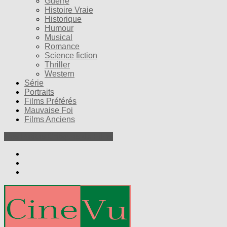
Guerre
Histoire Vraie
Historique
Humour
Musical
Romance
Science fiction
Thriller
Western
Série
Portraits
Films Préférés
Mauvaise Foi
Films Anciens
Nos Petites Critiques de Films