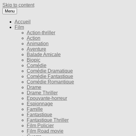
Skip to content
Menu
Accueil
Film
Action-thriller
Action
Animation
Aventure
Balade Amicale
Biopic
Comédie
Comédie Dramatique
Comédie Fantastique
Comédie Romantique
Drame
Drame Thriller
Epouvante-horreur
Espionnage
Famille
Fantastique
Fantastique Thriller
Film Policier
Film Road movie