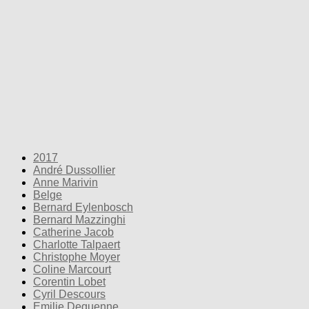
2017
André Dussollier
Anne Marivin
Belge
Bernard Eylenbosch
Bernard Mazzinghi
Catherine Jacob
Charlotte Talpaert
Christophe Moyer
Coline Marcourt
Corentin Lobet
Cyril Descours
Emilie Dequenne