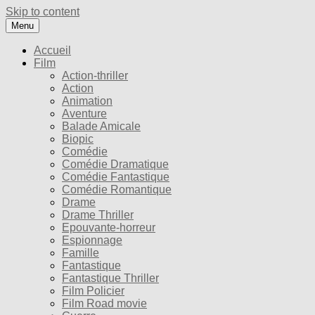
Skip to content
Menu
Accueil
Film
Action-thriller
Action
Animation
Aventure
Balade Amicale
Biopic
Comédie
Comédie Dramatique
Comédie Fantastique
Comédie Romantique
Drame
Drame Thriller
Epouvante-horreur
Espionnage
Famille
Fantastique
Fantastique Thriller
Film Policier
Film Road movie