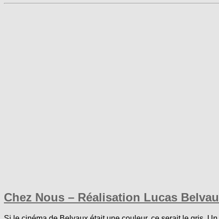
Chez Nous – Réalisation Lucas Belva
Si le cinéma de Belvaux était une couleur, ce serait le gris. U