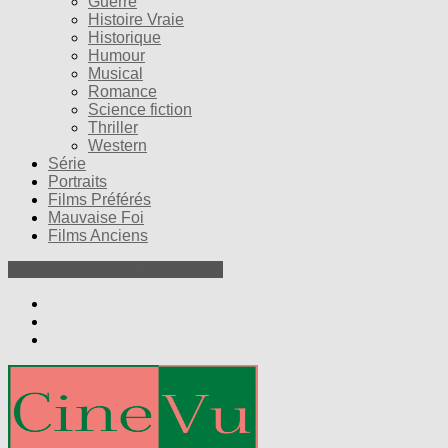
Guerre
Histoire Vraie
Historique
Humour
Musical
Romance
Science fiction
Thriller
Western
Série
Portraits
Films Préférés
Mauvaise Foi
Films Anciens
Nos Petites Critiques de Films