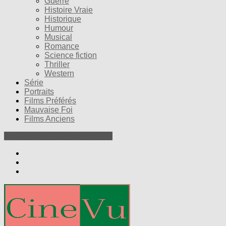
Guerre
Histoire Vraie
Historique
Humour
Musical
Romance
Science fiction
Thriller
Western
Série
Portraits
Films Préférés
Mauvaise Foi
Films Anciens
Nos Petites Critiques de Films