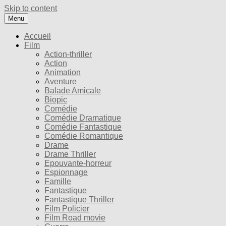
Skip to content
Menu
Accueil
Film
Action-thriller
Action
Animation
Aventure
Balade Amicale
Biopic
Comédie
Comédie Dramatique
Comédie Fantastique
Comédie Romantique
Drame
Drame Thriller
Epouvante-horreur
Espionnage
Famille
Fantastique
Fantastique Thriller
Film Policier
Film Road movie