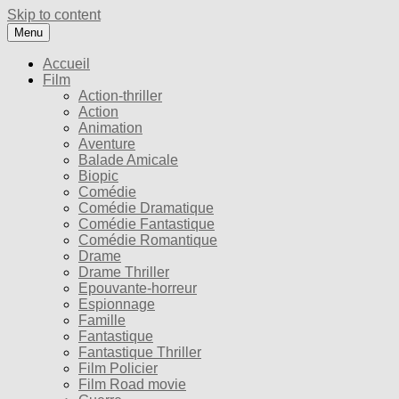
Skip to content
Menu
Accueil
Film
Action-thriller
Action
Animation
Aventure
Balade Amicale
Biopic
Comédie
Comédie Dramatique
Comédie Fantastique
Comédie Romantique
Drame
Drame Thriller
Epouvante-horreur
Espionnage
Famille
Fantastique
Fantastique Thriller
Film Policier
Film Road movie