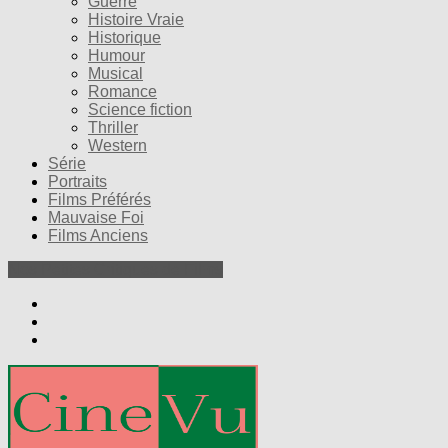
Guerre
Histoire Vraie
Historique
Humour
Musical
Romance
Science fiction
Thriller
Western
Série
Portraits
Films Préférés
Mauvaise Foi
Films Anciens
Nos Petites Critiques de Films