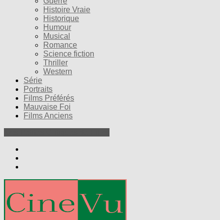
Guerre
Histoire Vraie
Historique
Humour
Musical
Romance
Science fiction
Thriller
Western
Série
Portraits
Films Préférés
Mauvaise Foi
Films Anciens
Nos Petites Critiques de Films