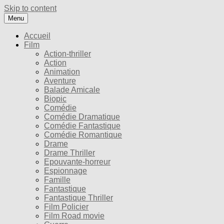
Skip to content
Menu
Accueil
Film
Action-thriller
Action
Animation
Aventure
Balade Amicale
Biopic
Comédie
Comédie Dramatique
Comédie Fantastique
Comédie Romantique
Drame
Drame Thriller
Epouvante-horreur
Espionnage
Famille
Fantastique
Fantastique Thriller
Film Policier
Film Road movie