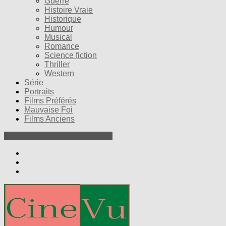
Guerre
Histoire Vraie
Historique
Humour
Musical
Romance
Science fiction
Thriller
Western
Série
Portraits
Films Préférés
Mauvaise Foi
Films Anciens
Nos Petites Critiques de Films