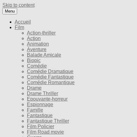
Skip to content
Menu
Accueil
Film
Action-thriller
Action
Animation
Aventure
Balade Amicale
Biopic
Comédie
Comédie Dramatique
Comédie Fantastique
Comédie Romantique
Drame
Drame Thriller
Epouvante-horreur
Espionnage
Famille
Fantastique
Fantastique Thriller
Film Policier
Film Road movie