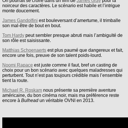
On pourrait se croire dans un film de
James Gray
pour la
noirceur des caractères. Le scénario est habile et l’intrigue
monte doucement.
James Gandolfini
est bouleversant d’amertume, il trimballe
son mal-être de bout en bout.
Tom Hardy
peut sembler presque abruti mais l’ambiguïté de
son rôle est saisissante.
Matthias Schoenaerts
est plus paumé que dangereux et fait,
encore une fois, preuve de son talent poids-lourd.
Noomi Rapace
est juste comme il faut, bref un casting de
choix pour un bon scénario avec quelques maladresses qui
perturbent. Tout n’est pas toujours crédible mais l’ensemble
tient la route.
Michael R. Roskam
nous présente sa première aventure
américaine, du bon cinéma noir, mais ma préférence reste
encore à
Bulhead
un véritable OVNI en 2013.