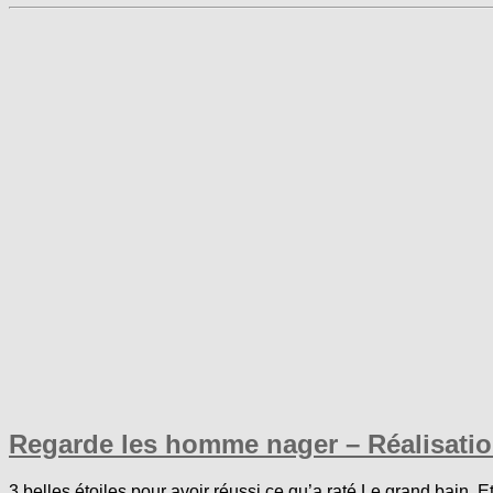
Regarde les homme nager – Réalisatio
3 belles étoiles pour avoir réussi ce qu’a raté Le grand bain. E