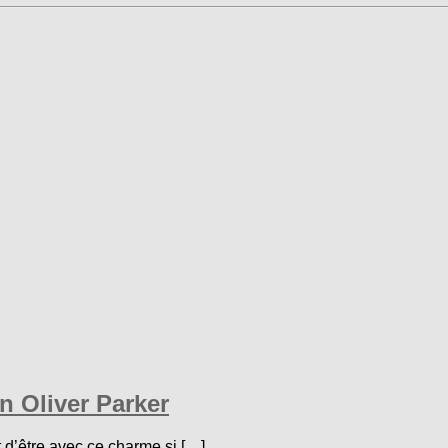
n Oliver Parker
t d’être avec ce charme si […]