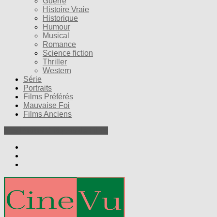
Guerre
Histoire Vraie
Historique
Humour
Musical
Romance
Science fiction
Thriller
Western
Série
Portraits
Films Préférés
Mauvaise Foi
Films Anciens
Nos Petites Critiques de Films