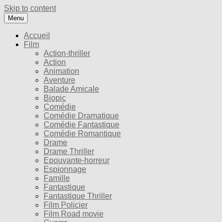
Skip to content
Menu
Accueil
Film
Action-thriller
Action
Animation
Aventure
Balade Amicale
Biopic
Comédie
Comédie Dramatique
Comédie Fantastique
Comédie Romantique
Drame
Drame Thriller
Epouvante-horreur
Espionnage
Famille
Fantastique
Fantastique Thriller
Film Policier
Film Road movie