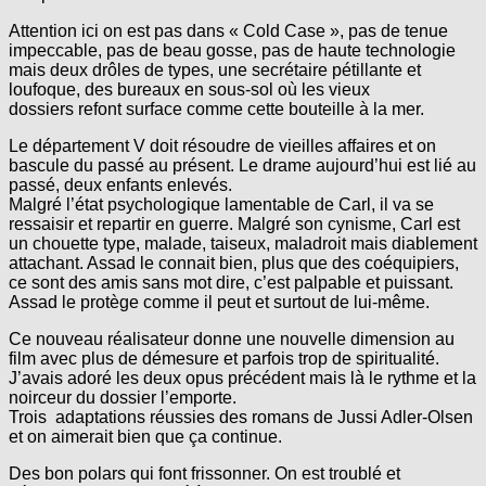
Attention ici on est pas dans « Cold Case », pas de tenue
impeccable, pas de beau gosse, pas de haute technologie
mais deux drôles de types, une secrétaire pétillante et
loufoque, des bureaux en sous-sol où les vieux
dossiers refont surface comme cette bouteille à la mer.
Le département V doit résoudre de vieilles affaires et on
bascule du passé au présent. Le drame aujourd’hui est lié au
passé, deux enfants enlevés.
Malgré l’état psychologique lamentable de Carl, il va se
ressaisir et repartir en guerre. Malgré son cynisme, Carl est
un chouette type, malade, taiseux, maladroit mais diablement
attachant. Assad le connait bien, plus que des coéquipiers,
ce sont des amis sans mot dire, c’est palpable et puissant.
Assad le protège comme il peut et surtout de lui-même.
Ce nouveau réalisateur donne une nouvelle dimension au
film avec plus de démesure et parfois trop de spiritualité.
J’avais adoré les deux opus précédent mais là le rythme et la
noirceur du dossier l’emporte.
Trois adaptations réussies des romans de
Jussi Adler-Olsen
et on aimerait bien que ça continue.
Des bon polars qui font frissonner. On est troublé et