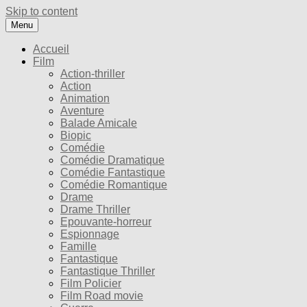
Skip to content
Menu
Accueil
Film
Action-thriller
Action
Animation
Aventure
Balade Amicale
Biopic
Comédie
Comédie Dramatique
Comédie Fantastique
Comédie Romantique
Drame
Drame Thriller
Epouvante-horreur
Espionnage
Famille
Fantastique
Fantastique Thriller
Film Policier
Film Road movie