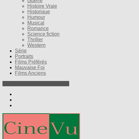
Guerre
Histoire Vraie
Historique
Humour
Musical
Romance
Science fiction
Thriller
Western
Série
Portraits
Films Préférés
Mauvaise Foi
Films Anciens
Nos Petites Critiques de Films