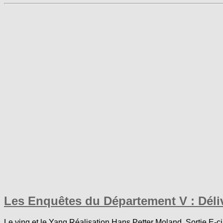
Les Enquêtes du Département V : Déli
Le ying et le Yang Réalisation Hans Petter Moland Sortie E-c