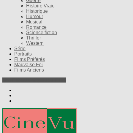
Guerre
Histoire Vraie
Historique
Humour
Musical
Romance
Science fiction
Thriller
Western
Série
Portraits
Films Préférés
Mauvaise Foi
Films Anciens
Nos Petites Critiques de Films