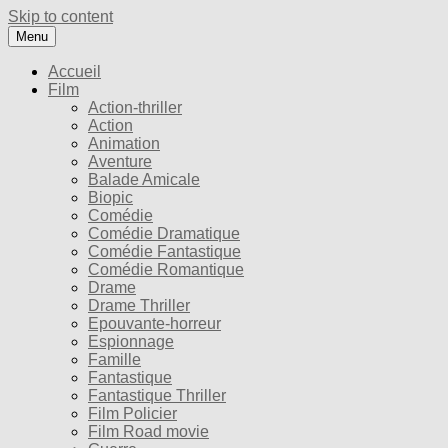
Skip to content
Menu
Accueil
Film
Action-thriller
Action
Animation
Aventure
Balade Amicale
Biopic
Comédie
Comédie Dramatique
Comédie Fantastique
Comédie Romantique
Drame
Drame Thriller
Epouvante-horreur
Espionnage
Famille
Fantastique
Fantastique Thriller
Film Policier
Film Road movie