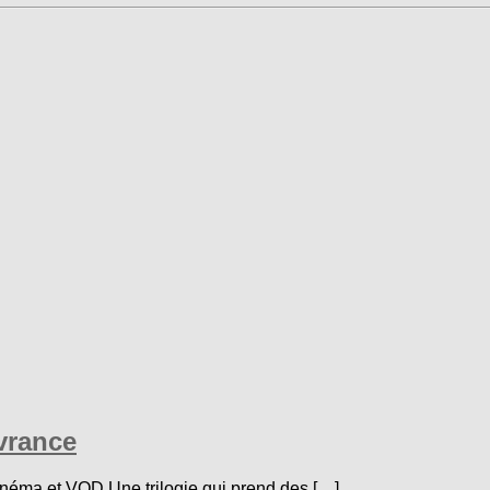
vrance
inéma et VOD Une trilogie qui prend des […]