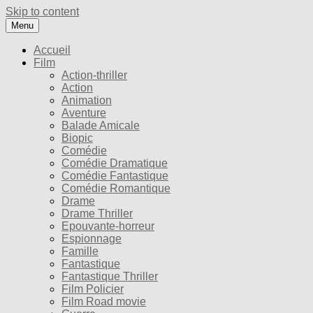
Skip to content
Menu
Accueil
Film
Action-thriller
Action
Animation
Aventure
Balade Amicale
Biopic
Comédie
Comédie Dramatique
Comédie Fantastique
Comédie Romantique
Drame
Drame Thriller
Epouvante-horreur
Espionnage
Famille
Fantastique
Fantastique Thriller
Film Policier
Film Road movie