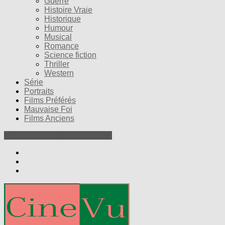
Guerre
Histoire Vraie
Historique
Humour
Musical
Romance
Science fiction
Thriller
Western
Série
Portraits
Films Préférés
Mauvaise Foi
Films Anciens
Nos Petites Critiques de Films