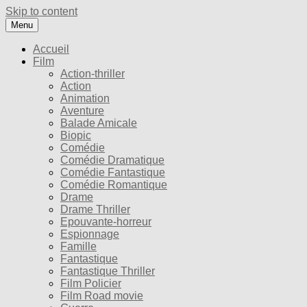
Skip to content
Menu
Accueil
Film
Action-thriller
Action
Animation
Aventure
Balade Amicale
Biopic
Comédie
Comédie Dramatique
Comédie Fantastique
Comédie Romantique
Drame
Drame Thriller
Epouvante-horreur
Espionnage
Famille
Fantastique
Fantastique Thriller
Film Policier
Film Road movie