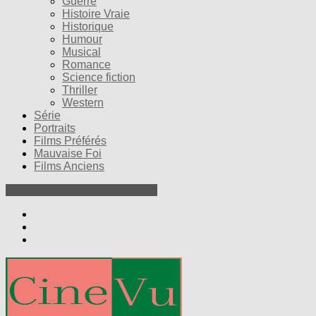
Guerre
Histoire Vraie
Historique
Humour
Musical
Romance
Science fiction
Thriller
Western
Série
Portraits
Films Préférés
Mauvaise Foi
Films Anciens
Nos Petites Critiques de Films