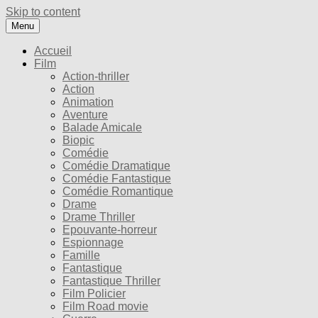
Skip to content
Menu
Accueil
Film
Action-thriller
Action
Animation
Aventure
Balade Amicale
Biopic
Comédie
Comédie Dramatique
Comédie Fantastique
Comédie Romantique
Drame
Drame Thriller
Epouvante-horreur
Espionnage
Famille
Fantastique
Fantastique Thriller
Film Policier
Film Road movie