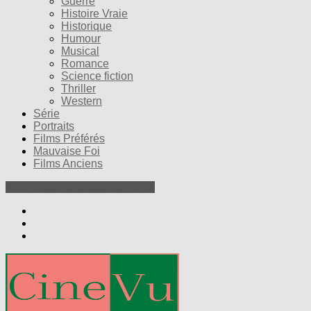
Guerre
Histoire Vraie
Historique
Humour
Musical
Romance
Science fiction
Thriller
Western
Série
Portraits
Films Préférés
Mauvaise Foi
Films Anciens
Nos Petites Critiques de Films