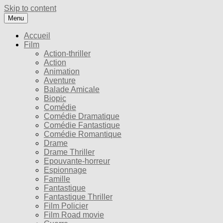
Skip to content
Menu
Accueil
Film
Action-thriller
Action
Animation
Aventure
Balade Amicale
Biopic
Comédie
Comédie Dramatique
Comédie Fantastique
Comédie Romantique
Drame
Drame Thriller
Epouvante-horreur
Espionnage
Famille
Fantastique
Fantastique Thriller
Film Policier
Film Road movie