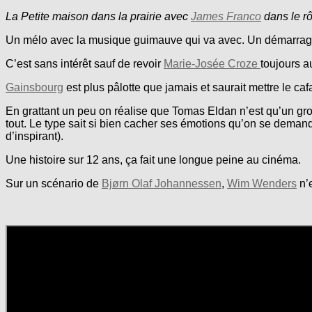
La Petite maison dans la prairie avec
James Franco
dans le rô
Un mélo avec la musique guimauve qui va avec. Un démarrage 
C’est sans intérêt sauf de revoir
Marie-Josée Croze
toujours a
Gainsbourg
est plus pâlotte que jamais et saurait mettre le c
En grattant un peu on réalise que Tomas Eldan n’est qu’un gros
tout. Le type sait si bien cacher ses émotions qu’on se demande 
d’inspirant).
Une histoire sur 12 ans, ça fait une longue peine au cinéma.
Sur un scénario de
Bjørn Olaf Johannessen
,
Wim Wenders
n’e