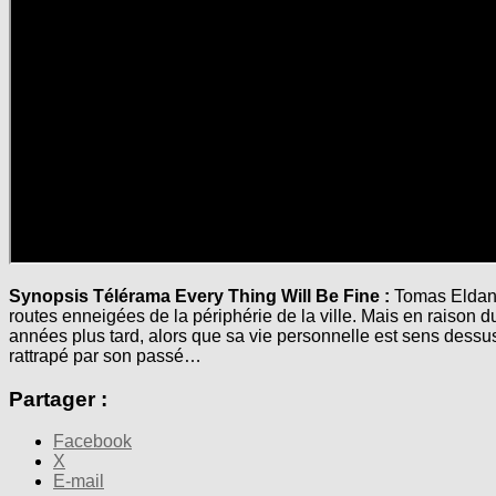
Synopsis Télérama Every Thing Will Be Fine :
Tomas Eldan e
routes enneigées de la périphérie de la ville. Mais en raison du
années plus tard, alors que sa vie personnelle est sens dessus 
rattrapé par son passé…
Partager :
Facebook
X
E-mail