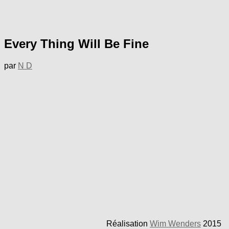
Every Thing Will Be Fine
par
N D
Réalisation
Wim Wenders
2015