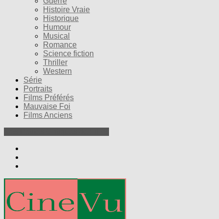
Guerre
Histoire Vraie
Historique
Humour
Musical
Romance
Science fiction
Thriller
Western
Série
Portraits
Films Préférés
Mauvaise Foi
Films Anciens
Nos Petites Critiques de Films