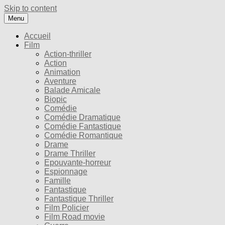
Skip to content
Menu
Accueil
Film
Action-thriller
Action
Animation
Aventure
Balade Amicale
Biopic
Comédie
Comédie Dramatique
Comédie Fantastique
Comédie Romantique
Drame
Drame Thriller
Epouvante-horreur
Espionnage
Famille
Fantastique
Fantastique Thriller
Film Policier
Film Road movie