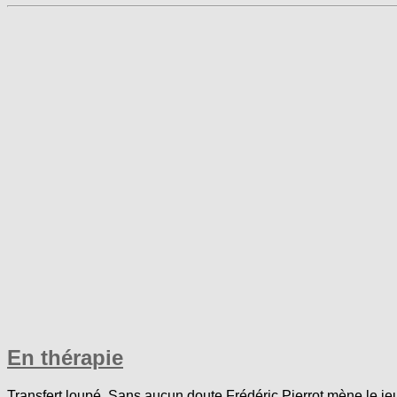
En thérapie
Transfert loupé. Sans aucun doute Frédéric Pierrot mène le jeu 