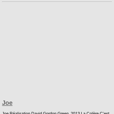
Joe
Joe Réalisation David Gordon Green 2013 La Colère C’est