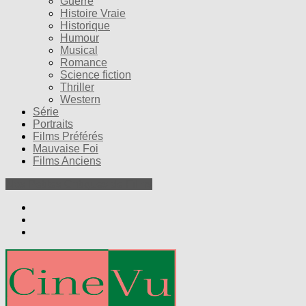
Guerre
Histoire Vraie
Historique
Humour
Musical
Romance
Science fiction
Thriller
Western
Série
Portraits
Films Préférés
Mauvaise Foi
Films Anciens
Nos Petites Critiques de Films