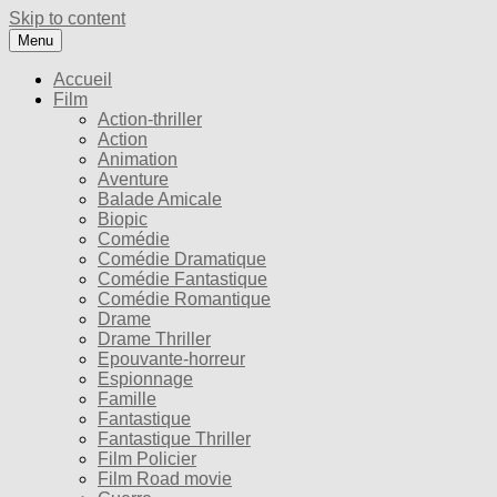
Skip to content
Menu
Accueil
Film
Action-thriller
Action
Animation
Aventure
Balade Amicale
Biopic
Comédie
Comédie Dramatique
Comédie Fantastique
Comédie Romantique
Drame
Drame Thriller
Epouvante-horreur
Espionnage
Famille
Fantastique
Fantastique Thriller
Film Policier
Film Road movie