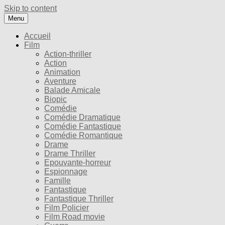
Skip to content
Menu
Accueil
Film
Action-thriller
Action
Animation
Aventure
Balade Amicale
Biopic
Comédie
Comédie Dramatique
Comédie Fantastique
Comédie Romantique
Drame
Drame Thriller
Epouvante-horreur
Espionnage
Famille
Fantastique
Fantastique Thriller
Film Policier
Film Road movie