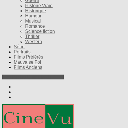
Guerre
Histoire Vraie
Historique
Humour
Musical
Romance
Science fiction
Thriller
Western
Série
Portraits
Films Préférés
Mauvaise Foi
Films Anciens
Nos Petites Critiques de Films