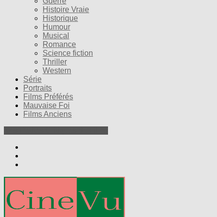
Guerre
Histoire Vraie
Historique
Humour
Musical
Romance
Science fiction
Thriller
Western
Série
Portraits
Films Préférés
Mauvaise Foi
Films Anciens
Nos Petites Critiques de Films