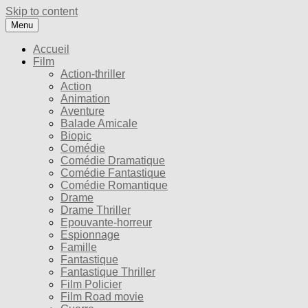
Skip to content
Menu
Accueil
Film
Action-thriller
Action
Animation
Aventure
Balade Amicale
Biopic
Comédie
Comédie Dramatique
Comédie Fantastique
Comédie Romantique
Drame
Drame Thriller
Epouvante-horreur
Espionnage
Famille
Fantastique
Fantastique Thriller
Film Policier
Film Road movie