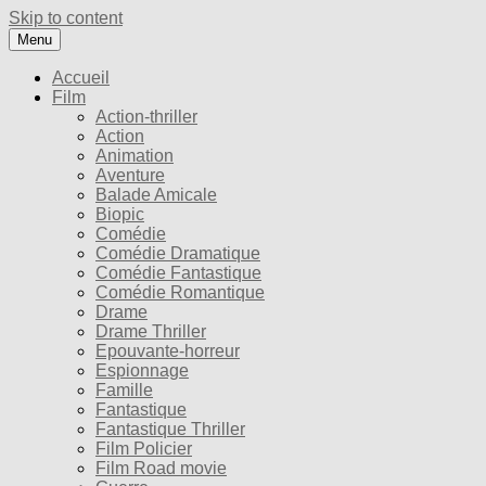
Skip to content
Menu
Accueil
Film
Action-thriller
Action
Animation
Aventure
Balade Amicale
Biopic
Comédie
Comédie Dramatique
Comédie Fantastique
Comédie Romantique
Drame
Drame Thriller
Epouvante-horreur
Espionnage
Famille
Fantastique
Fantastique Thriller
Film Policier
Film Road movie