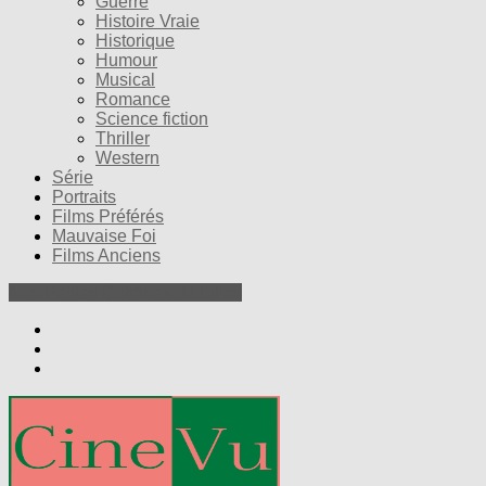
Guerre
Histoire Vraie
Historique
Humour
Musical
Romance
Science fiction
Thriller
Western
Série
Portraits
Films Préférés
Mauvaise Foi
Films Anciens
Nos Petites Critiques de Films