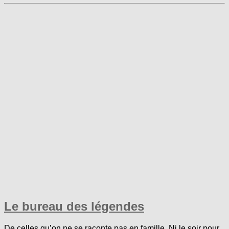
Le bureau des légendes
De celles qu’on ne se raconte pas en famille. Ni le soir pour