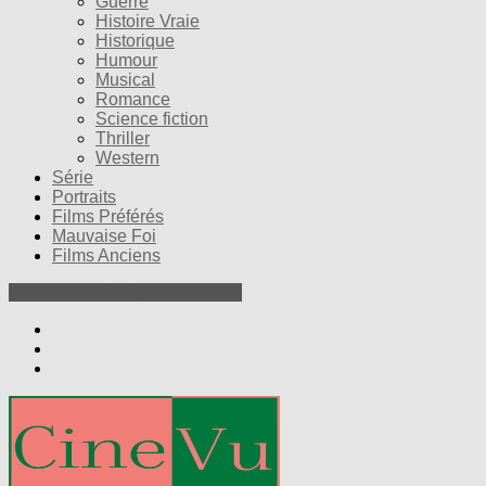
Guerre
Histoire Vraie
Historique
Humour
Musical
Romance
Science fiction
Thriller
Western
Série
Portraits
Films Préférés
Mauvaise Foi
Films Anciens
Nos Petites Critiques de Films