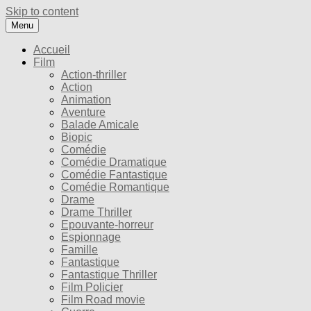
Skip to content
Menu
Accueil
Film
Action-thriller
Action
Animation
Aventure
Balade Amicale
Biopic
Comédie
Comédie Dramatique
Comédie Fantastique
Comédie Romantique
Drame
Drame Thriller
Epouvante-horreur
Espionnage
Famille
Fantastique
Fantastique Thriller
Film Policier
Film Road movie