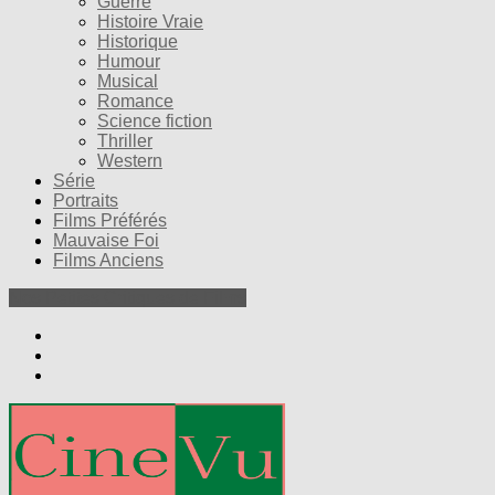
Guerre
Histoire Vraie
Historique
Humour
Musical
Romance
Science fiction
Thriller
Western
Série
Portraits
Films Préférés
Mauvaise Foi
Films Anciens
Nos Petites Critiques de Films