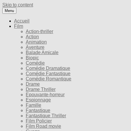
Skip to content
Menu
Accueil
Film
Action-thriller
Action
Animation
Aventure
Balade Amicale
Biopic
Comédie
Comédie Dramatique
Comédie Fantastique
Comédie Romantique
Drame
Drame Thriller
Epouvante-horreur
Espionnage
Famille
Fantastique
Fantastique Thriller
Film Policier
Film Road movie