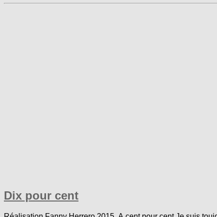
Dix pour cent
Réalisation Fanny Herrero 2015 A cent pour cent Je suis toujo