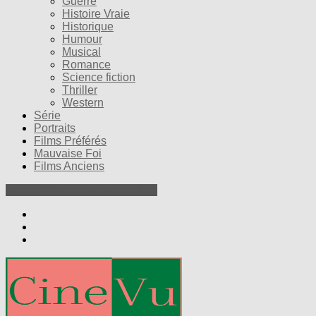
Guerre
Histoire Vraie
Historique
Humour
Musical
Romance
Science fiction
Thriller
Western
Série
Portraits
Films Préférés
Mauvaise Foi
Films Anciens
Nos Petites Critiques de Films