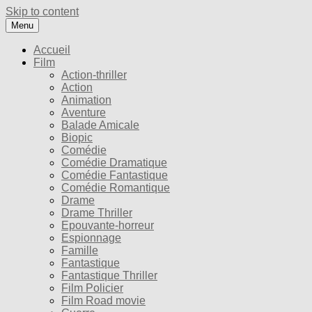
Skip to content
Menu
Accueil
Film
Action-thriller
Action
Animation
Aventure
Balade Amicale
Biopic
Comédie
Comédie Dramatique
Comédie Fantastique
Comédie Romantique
Drame
Drame Thriller
Epouvante-horreur
Espionnage
Famille
Fantastique
Fantastique Thriller
Film Policier
Film Road movie