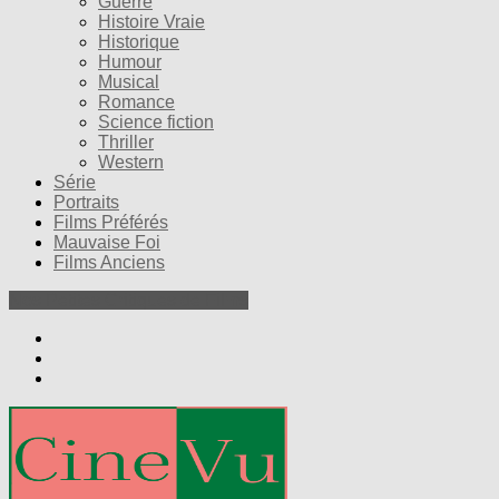
Guerre
Histoire Vraie
Historique
Humour
Musical
Romance
Science fiction
Thriller
Western
Série
Portraits
Films Préférés
Mauvaise Foi
Films Anciens
Nos Petites Critiques de Films