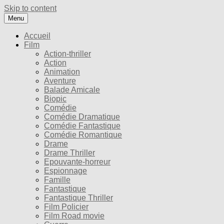
Skip to content
Menu
Accueil
Film
Action-thriller
Action
Animation
Aventure
Balade Amicale
Biopic
Comédie
Comédie Dramatique
Comédie Fantastique
Comédie Romantique
Drame
Drame Thriller
Epouvante-horreur
Espionnage
Famille
Fantastique
Fantastique Thriller
Film Policier
Film Road movie