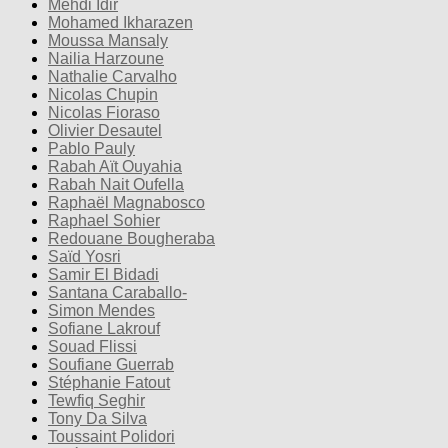
Mehdi Idir
Mohamed Ikharazen
Moussa Mansaly
Nailia Harzoune
Nathalie Carvalho
Nicolas Chupin
Nicolas Fioraso
Olivier Desautel
Pablo Pauly
Rabah Aït Ouyahia
Rabah Nait Oufella
Raphaël Magnabosco
Raphael Sohier
Redouane Bougheraba
Saïd Yosri
Samir El Bidadi
Santana Caraballo-
Simon Mendes
Sofiane Lakrouf
Souad Flissi
Soufiane Guerrab
Stéphanie Fatout
Tewfiq Seghir
Tony Da Silva
Toussaint Polidori