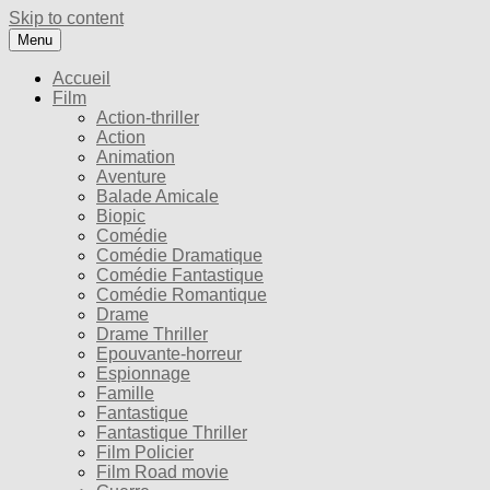
Skip to content
Menu
Accueil
Film
Action-thriller
Action
Animation
Aventure
Balade Amicale
Biopic
Comédie
Comédie Dramatique
Comédie Fantastique
Comédie Romantique
Drame
Drame Thriller
Epouvante-horreur
Espionnage
Famille
Fantastique
Fantastique Thriller
Film Policier
Film Road movie