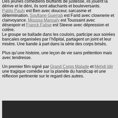
Des jeunes comédiens bluffants de justesse, ils jouent la
dérive et le déni, ils sont attachants et bouleversants.
Pablo Pauly
est Ben avec douceur, sarcasme et
détermination.
Soufiane Guerrab
est Farid avec clownerie et
clairvoyance.
Moussa Mansaly
est Toussaint avec
désespoir et
Franck Falise
est Steeve avec dépression et
colère.
Le groupe se ballade dans les couloirs, participe aux soirées
bancales organisées par l’hôpital, partagent un joint et leur
misère. Une bande à part dans la série des corps brisés.
Plus qu’une histoire, une leçon de vie sans prétention mais
avec tendresse.
Un premier film signé par
Grand Corps Malade
et
Mehdi Idir
une tragique comédie sur la planète du handicap et une
réflexion pertinente sur le regard des autres.