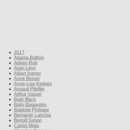
2017
Adama Bathily
Adrien Rob
Alain Lévy
Alban Ivanov
Anne Benoit
Anne-Lise Kedvès
Arnaud Pfeiffer
Arthur Vassel
Badr Iffach
Bally Bagayoko
Baptiste Philippe
Benjamin Lanclas
Benoît Simon
Carlos Mota