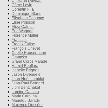
Christian Duveau
Côme Levin
Corentin Fila
Dominique Blanc
Elisabeth Paquotte
Elise Poisson
Eliza Calmat
Eric Wagner
Florence Muller
Français
Franck Falise
François Chevet
Gaelle Hausermann
Gramcko
Grand Corps Malade
Hamid Bouffara
Isabelle Brignoli
Jason Divengele
Jean-Noël Lamblot
Jean-Paul Bernard
Jibril Bentchakal
Lamine Camara
Maria Carolina
Marietou Baradji
Maxence Dussère