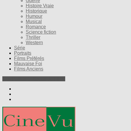
Guerre
Histoire Vraie
Historique
Humour
Musical
Romance
Science fiction
Thriller
Western
Série
Portraits
Films Préférés
Mauvaise Foi
Films Anciens
Nos Petites Critiques de Films