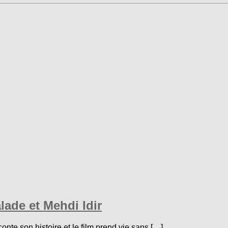
lade et Mehdi Idir
te son histoire et le film prend vie sans […]