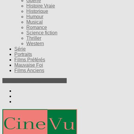
Guerre
Histoire Vraie
Historique
Humour
Musical
Romance
Science fiction
Thriller
Western
Série
Portraits
Films Préférés
Mauvaise Foi
Films Anciens
Nos Petites Critiques de Films