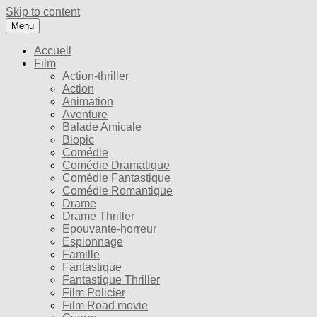
Skip to content
Menu
Accueil
Film
Action-thriller
Action
Animation
Aventure
Balade Amicale
Biopic
Comédie
Comédie Dramatique
Comédie Fantastique
Comédie Romantique
Drame
Drame Thriller
Epouvante-horreur
Espionnage
Famille
Fantastique
Fantastique Thriller
Film Policier
Film Road movie