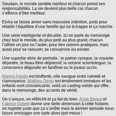
Soudain, le monde semble meilleur et chacun prend ses
responsabilités. La vie devient plus belle car chacun
s’efforce d’être meilleur.
Elvira se laisse aimer sans mauvaise intention, juste pour
rétablir l’équilibre d’une famille qui lui échappe et ça marche.
Une série intelligente et décalée. Ici on parle du mensonge
chez tout le monde, du plus petit au plus grand, chacun
l’utilise un jour ou l’autre, pour des raisons pratiques, mais
aussi pour se rassurer, se convaincre ou exister.
Une superbe série de portraits : le patron cynique, la voyante
déjantée, le beau-frère dépressif, la voisine scientologue, la
conscience déguisée en fantôme ou le joueur accro.
Marina Hands
est bluffante, elle navigue entre naïveté et
clairvoyance.
Mathieu Demy
est tendrement immature et les
enfants sont convaincants, voilà un casting solide qui offre ,
dans le mensonge, des accents de vérité.
On s’amuse, on réfléchit et ça fait du bien.
Anne Berest
et
Fabrice Gobert
donne une belle dimension à cette histoire,
on regrette juste que ça s’arrête mais le dernier épisode nous
laisse envisager une suite alors tant mieux !