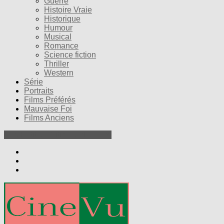
Guerre
Histoire Vraie
Historique
Humour
Musical
Romance
Science fiction
Thriller
Western
Série
Portraits
Films Préférés
Mauvaise Foi
Films Anciens
Nos Petites Critiques de Films