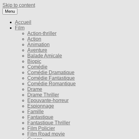
Skip to content
Menu
Accueil
Film
Action-thriller
Action
Animation
Aventure
Balade Amicale
Biopic
Comédie
Comédie Dramatique
Comédie Fantastique
Comédie Romantique
Drame
Drame Thriller
Epouvante-horreur
Espionnage
Famille
Fantastique
Fantastique Thriller
Film Policier
Film Road movie