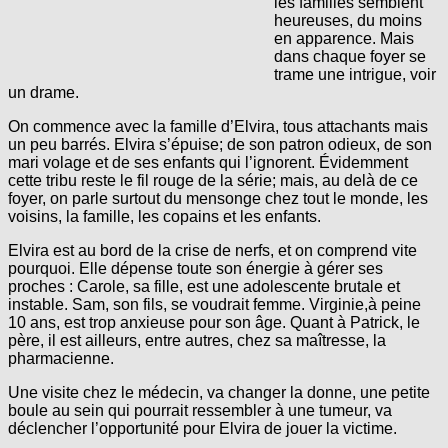
les familles semblent
heureuses, du moins
en apparence. Mais
dans chaque foyer se
trame une intrigue, voir
un drame.
On commence avec la famille d’Elvira, tous attachants mais
un peu barrés. Elvira s’épuise; de son patron odieux, de son
mari volage et de ses enfants qui l’ignorent. Évidemment
cette tribu reste le fil rouge de la série; mais, au delà de ce
foyer, on parle surtout du mensonge chez tout le monde, les
voisins, la famille, les copains et les enfants.
Elvira est au bord de la crise de nerfs, et on comprend vite
pourquoi. Elle dépense toute son énergie à gérer ses
proches : Carole, sa fille, est une adolescente brutale et
instable. Sam, son fils, se voudrait femme. Virginie,à peine
10 ans, est trop anxieuse pour son âge. Quant à Patrick, le
père, il est ailleurs, entre autres, chez sa maîtresse, la
pharmacienne.
Une visite chez le médecin, va changer la donne, une petite
boule au sein qui pourrait ressembler à une tumeur, va
déclencher l’opportunité pour Elvira de jouer la victime.