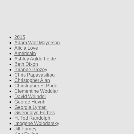
2015
Adam Wolf Mayerson
Alicia Love
Américain
Ashley Aufderheide
Beth Dixon
Brianne Brozey
Chris Papavasiliou
Christopher Alan
Christopher S. Porter
Clementine Wodolar
David Weindel
George Huynh
Georgia Lyman
Gwendolyn Forbes
H. Tod Randolph
Imogene Wolodarsky
Jill Forney