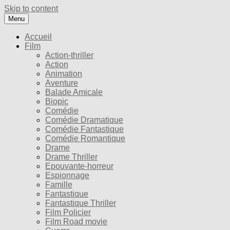
Skip to content
Menu
Accueil
Film
Action-thriller
Action
Animation
Aventure
Balade Amicale
Biopic
Comédie
Comédie Dramatique
Comédie Fantastique
Comédie Romantique
Drame
Drame Thriller
Epouvante-horreur
Espionnage
Famille
Fantastique
Fantastique Thriller
Film Policier
Film Road movie