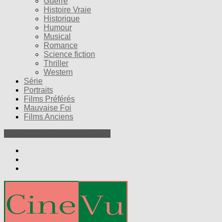
Guerre
Histoire Vraie
Historique
Humour
Musical
Romance
Science fiction
Thriller
Western
Série
Portraits
Films Préférés
Mauvaise Foi
Films Anciens
Nos Petites Critiques de Films