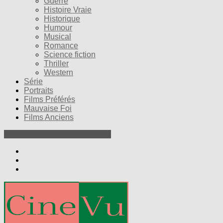
Guerre
Histoire Vraie
Historique
Humour
Musical
Romance
Science fiction
Thriller
Western
Série
Portraits
Films Préférés
Mauvaise Foi
Films Anciens
Nos Petites Critiques de Films