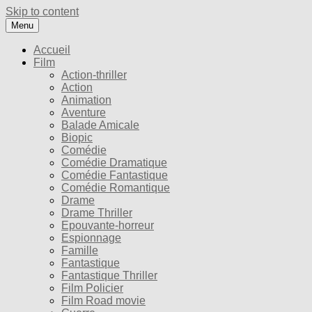
Skip to content
Menu
Accueil
Film
Action-thriller
Action
Animation
Aventure
Balade Amicale
Biopic
Comédie
Comédie Dramatique
Comédie Fantastique
Comédie Romantique
Drame
Drame Thriller
Epouvante-horreur
Espionnage
Famille
Fantastique
Fantastique Thriller
Film Policier
Film Road movie