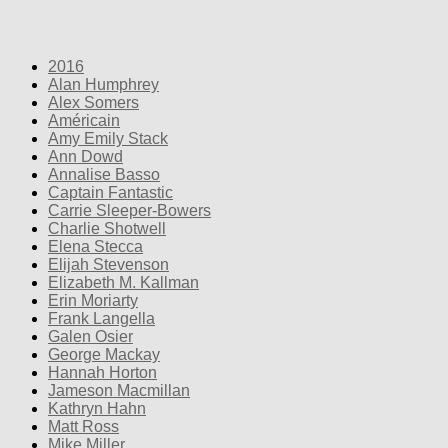
2016
Alan Humphrey
Alex Somers
Américain
Amy Emily Stack
Ann Dowd
Annalise Basso
Captain Fantastic
Carrie Sleeper-Bowers
Charlie Shotwell
Elena Stecca
Elijah Stevenson
Elizabeth M. Kallman
Erin Moriarty
Frank Langella
Galen Osier
George Mackay
Hannah Horton
Jameson Macmillan
Kathryn Hahn
Matt Ross
Mike Miller