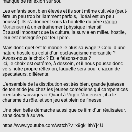
manque de réflexion sur soi.
Les enfants sont bien élevés et ils sont même cultivés (peut-
être un peu trop brillamment parfois, l’idéal est un peu
poussé). Ils s’adonnent sous la houlette du père (
Viggo
Mortensen
) à un entraînement physique intensif.
Et aussi important que la culture, la survie en milieu hostile,
leur est enseignée par leur père.
Mais donc quel est le monde le plus sauvage ? Celui d’une
nature hostile ou celui d’un esclavagisme mercantile ?
Avons-nous le choix ? Et le faisons-nous ?
Ici, le choix est extrême, à dessein, et il nous pousse donc
vers notre propre réflexion, laquelle sera pour chacun de
spectateurs, différente.
L’ensemble de la distribution est très bien, grande justesse
de ton et de jeu chez les jeunes comédiens qui campent ces
« enfants sauvages ». Quant à
Viggo Mortensen
, il a le
charisme du rôle, et son jeu est plein de finesse.
Une bien belle démarche aussi que ce film d’un réalisateur,
sans doute à suivre.
https://www.youtube.com/watch?v=x9gkHthYj4U