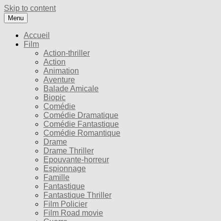
Skip to content
Menu
Accueil
Film
Action-thriller
Action
Animation
Aventure
Balade Amicale
Biopic
Comédie
Comédie Dramatique
Comédie Fantastique
Comédie Romantique
Drame
Drame Thriller
Epouvante-horreur
Espionnage
Famille
Fantastique
Fantastique Thriller
Film Policier
Film Road movie