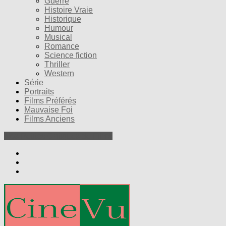
Guerre
Histoire Vraie
Historique
Humour
Musical
Romance
Science fiction
Thriller
Western
Série
Portraits
Films Préférés
Mauvaise Foi
Films Anciens
Nos Petites Critiques de Films