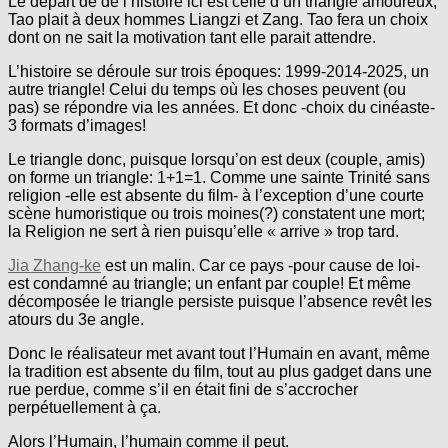
Le départ de de l’histoire ici est celle d’un triangle amoureux;
Tao plait à deux hommes Liangzi et Zang. Tao fera un choix
dont on ne sait la motivation tant elle parait attendre.
L’histoire se déroule sur trois époques: 1999-2014-2025, un
autre triangle! Celui du temps où les choses peuvent (ou
pas) se répondre via les années. Et donc -choix du cinéaste-
3 formats d’images!
Le triangle donc, puisque lorsqu’on est deux (couple, amis)
on forme un triangle: 1+1=1. Comme une sainte Trinité sans
religion -elle est absente du film- à l’exception d’une courte
scène humoristique ou trois moines(?) constatent une mort;
la Religion ne sert à rien puisqu’elle « arrive » trop tard.
Jia Zhang-ke
est un malin. Car ce pays -pour cause de loi-
est condamné au triangle; un enfant par couple! Et même
décomposée le triangle persiste puisque l’absence revêt les
atours du 3e angle.
Donc le réalisateur met avant tout l’Humain en avant, même
la tradition est absente du film, tout au plus gadget dans une
rue perdue, comme s’il en était fini de s’accrocher
perpétuellement à ça.
Alors l’Humain, l’humain comme il peut.