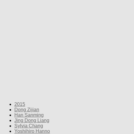
2015
Dong Zijian
Han Sanming
Jing Dong Liang
Sylvia Chang
Yoshihiro Hanno