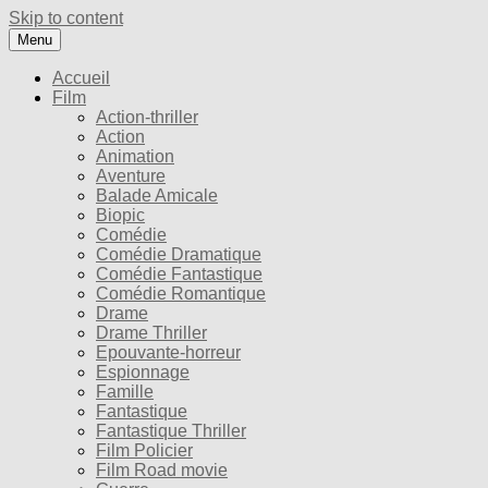
Skip to content
Menu
Accueil
Film
Action-thriller
Action
Animation
Aventure
Balade Amicale
Biopic
Comédie
Comédie Dramatique
Comédie Fantastique
Comédie Romantique
Drame
Drame Thriller
Epouvante-horreur
Espionnage
Famille
Fantastique
Fantastique Thriller
Film Policier
Film Road movie