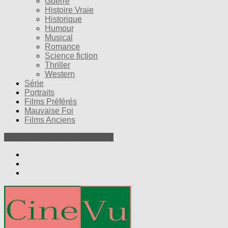
Guerre
Histoire Vraie
Historique
Humour
Musical
Romance
Science fiction
Thriller
Western
Série
Portraits
Films Préférés
Mauvaise Foi
Films Anciens
Nos Petites Critiques de Films