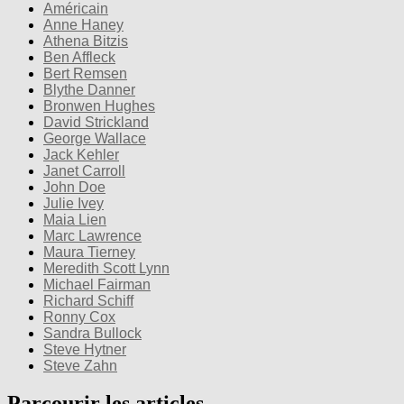
Américain
Anne Haney
Athena Bitzis
Ben Affleck
Bert Remsen
Blythe Danner
Bronwen Hughes
David Strickland
George Wallace
Jack Kehler
Janet Carroll
John Doe
Julie Ivey
Maia Lien
Marc Lawrence
Maura Tierney
Meredith Scott Lynn
Michael Fairman
Richard Schiff
Ronny Cox
Sandra Bullock
Steve Hytner
Steve Zahn
Parcourir les articles