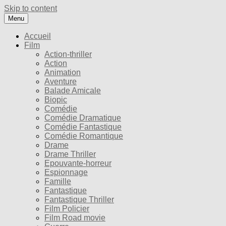
Skip to content
Menu
Accueil
Film
Action-thriller
Action
Animation
Aventure
Balade Amicale
Biopic
Comédie
Comédie Dramatique
Comédie Fantastique
Comédie Romantique
Drame
Drame Thriller
Epouvante-horreur
Espionnage
Famille
Fantastique
Fantastique Thriller
Film Policier
Film Road movie