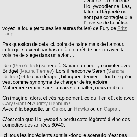
avoir de La Comédie
Hollywoodienne. Las,
talent et légèreté ne
sont pas contagieux; à
l’inverse de la bêtise :
voyez la foule (et toutes les autres foules) de Fury de
Fritz
Lang
.
Pas question de cela ici, point de haine mais de l’amour,
celui qui survient par hasard à un arrêt de bus ou avec la
voisine de siège dans un avion…
Ben (
Ben Affleck
) se rend à Savannah pour y convoler avec
Bridget (
Maura Tierney
). Lors il rencontre Sarah (
Sandra
Bullock
) et tout va déraper, bifurquer, dériver… Tout ce qu’on
veut comme synonyme de changer de trajectoire.
Malheureusement sans jamais s’emballer; nous emballer !
On imagine, alors, et très rapidement, ce qu’il en eût été avec
Cary Grant
et
Audrey Hepburn
!
Avec à la baguette, un
Cukor
, un
Hawks
ou un
Capra
…
C’est cela que Hollywood a perdu cette légèreté divine des
comédies des années 30/40.
Ici, tous les ingrédients sont là -donc le scénario n’est pas