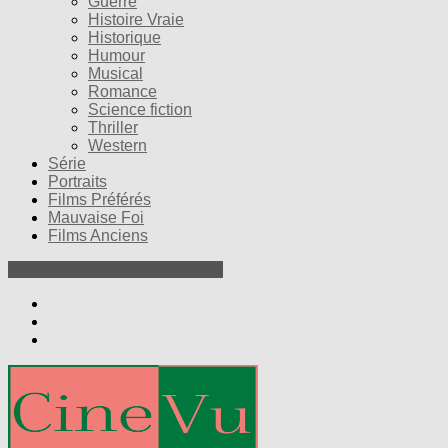
Guerre
Histoire Vraie
Historique
Humour
Musical
Romance
Science fiction
Thriller
Western
Série
Portraits
Films Préférés
Mauvaise Foi
Films Anciens
Nos Petites Critiques de Films