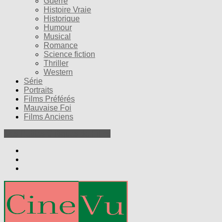
Guerre
Histoire Vraie
Historique
Humour
Musical
Romance
Science fiction
Thriller
Western
Série
Portraits
Films Préférés
Mauvaise Foi
Films Anciens
Nos Petites Critiques de Films