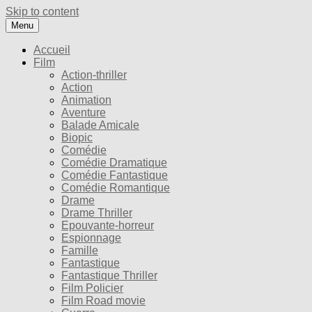
Skip to content
Menu
Accueil
Film
Action-thriller
Action
Animation
Aventure
Balade Amicale
Biopic
Comédie
Comédie Dramatique
Comédie Fantastique
Comédie Romantique
Drame
Drame Thriller
Epouvante-horreur
Espionnage
Famille
Fantastique
Fantastique Thriller
Film Policier
Film Road movie