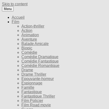
Skip to content
Menu
Accueil
Film
Action-thriller
Action
Animation
Aventure
Balade Amicale
Biopic
Comédie
Comédie Dramatique
Comédie Fantastique
Comédie Romantique
Drame
Drame Thriller
Epouvante-horreur
Espionnage
Famille
Fantastique
Fantastique Thriller
Film Policier
Film Road movie