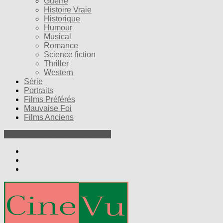
Guerre
Histoire Vraie
Historique
Humour
Musical
Romance
Science fiction
Thriller
Western
Série
Portraits
Films Préférés
Mauvaise Foi
Films Anciens
Nos Petites Critiques de Films