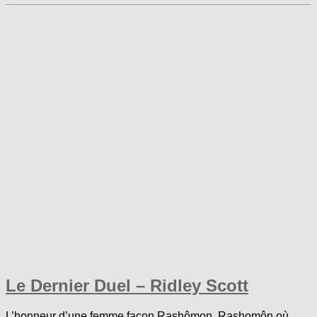
Le Dernier Duel – Ridley Scott
L’honneur d’une femme façon Rashômon. Rashomôn où