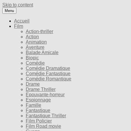
Skip to content
Menu
Accueil
Film
Action-thriller
Action
Animation
Aventure
Balade Amicale
Biopic
Comédie
Comédie Dramatique
Comédie Fantastique
Comédie Romantique
Drame
Drame Thriller
Epouvante-horreur
Espionnage
Famille
Fantastique
Fantastique Thriller
Film Policier
Film Road movie