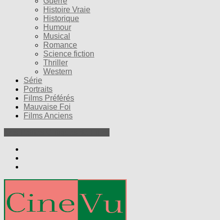
Guerre
Histoire Vraie
Historique
Humour
Musical
Romance
Science fiction
Thriller
Western
Série
Portraits
Films Préférés
Mauvaise Foi
Films Anciens
Nos Petites Critiques de Films