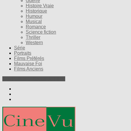
Guerre
Histoire Vraie
Historique
Humour
Musical
Romance
Science fiction
Thriller
Western
Série
Portraits
Films Préférés
Mauvaise Foi
Films Anciens
Nos Petites Critiques de Films