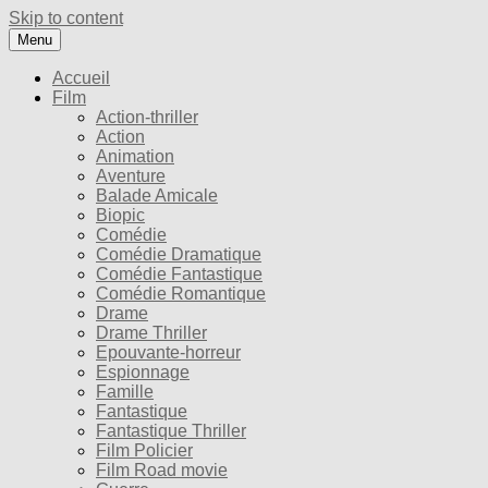
Skip to content
Menu
Accueil
Film
Action-thriller
Action
Animation
Aventure
Balade Amicale
Biopic
Comédie
Comédie Dramatique
Comédie Fantastique
Comédie Romantique
Drame
Drame Thriller
Epouvante-horreur
Espionnage
Famille
Fantastique
Fantastique Thriller
Film Policier
Film Road movie