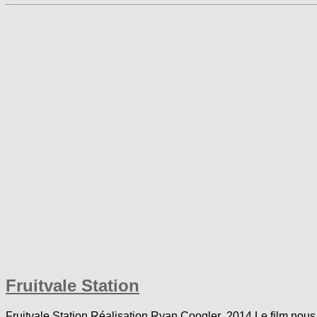
Fruitvale Station
Fruitvale Station Réalisation Ryan Coogler 2014 Le film nous