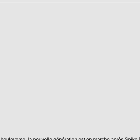
 bouleverse, la nouvelle génération est en marche après Spike 