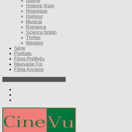
Guerre
Histoire Vraie
Historique
Humour
Musical
Romance
Science fiction
Thriller
Western
Série
Portraits
Films Préférés
Mauvaise Foi
Films Anciens
Nos Petites Critiques de Films