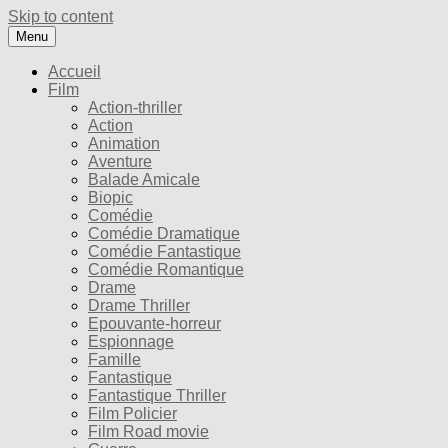
Skip to content
Menu
Accueil
Film
Action-thriller
Action
Animation
Aventure
Balade Amicale
Biopic
Comédie
Comédie Dramatique
Comédie Fantastique
Comédie Romantique
Drame
Drame Thriller
Epouvante-horreur
Espionnage
Famille
Fantastique
Fantastique Thriller
Film Policier
Film Road movie