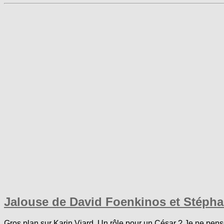
Jalouse de David Foenkinos et Stéph
Gros plan sur Karin Viard. Un rôle pour un César ? Je ne pen