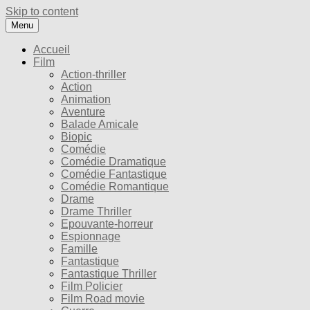
Skip to content
Menu
Accueil
Film
Action-thriller
Action
Animation
Aventure
Balade Amicale
Biopic
Comédie
Comédie Dramatique
Comédie Fantastique
Comédie Romantique
Drame
Drame Thriller
Epouvante-horreur
Espionnage
Famille
Fantastique
Fantastique Thriller
Film Policier
Film Road movie