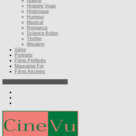
Guerre
Histoire Vraie
Historique
Humour
Musical
Romance
Science fiction
Thriller
Western
Série
Portraits
Films Préférés
Mauvaise Foi
Films Anciens
Nos Petites Critiques de Films