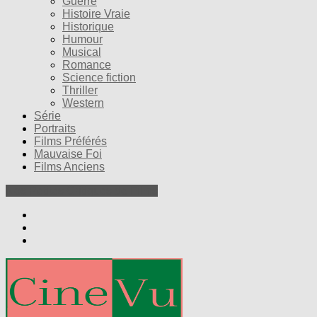
Guerre
Histoire Vraie
Historique
Humour
Musical
Romance
Science fiction
Thriller
Western
Série
Portraits
Films Préférés
Mauvaise Foi
Films Anciens
Nos Petites Critiques de Films