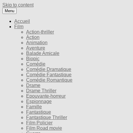
Skip to content
Menu
Accueil
Film
Action-thriller
Action
Animation
Aventure
Balade Amicale
Biopic
Comédie
Comédie Dramatique
Comédie Fantastique
Comédie Romantique
Drame
Drame Thriller
Epouvante-horreur
Espionnage
Famille
Fantastique
Fantastique Thriller
Film Policier
Film Road movie