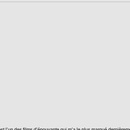
 l’un des films d’épouvante qui m’a le plus marqué dernièremen