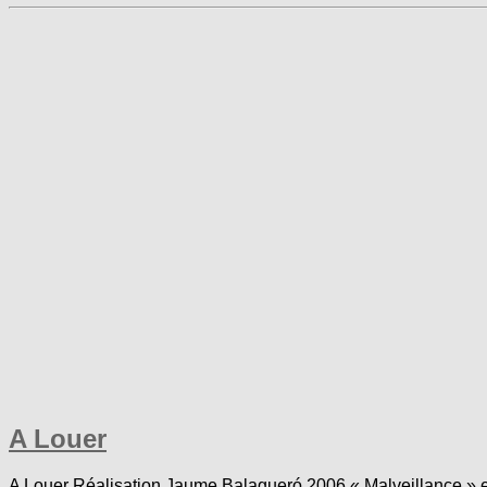
A Louer
A Louer Réalisation Jaume Balagueró 2006 « Malveillance » est