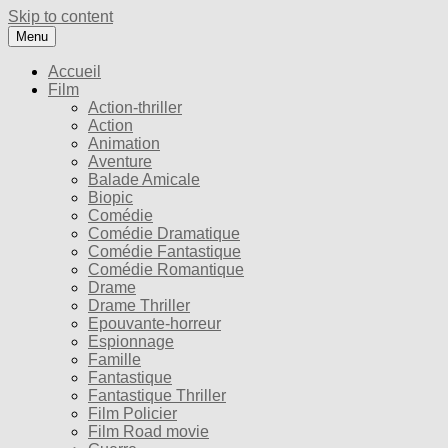
Skip to content
Menu
Accueil
Film
Action-thriller
Action
Animation
Aventure
Balade Amicale
Biopic
Comédie
Comédie Dramatique
Comédie Fantastique
Comédie Romantique
Drame
Drame Thriller
Epouvante-horreur
Espionnage
Famille
Fantastique
Fantastique Thriller
Film Policier
Film Road movie