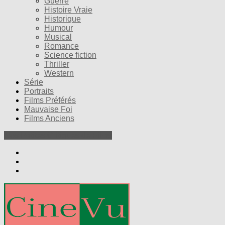
Guerre
Histoire Vraie
Historique
Humour
Musical
Romance
Science fiction
Thriller
Western
Série
Portraits
Films Préférés
Mauvaise Foi
Films Anciens
Nos Petites Critiques de Films