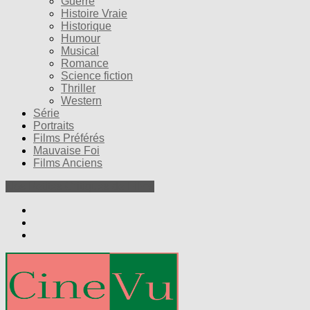
Guerre
Histoire Vraie
Historique
Humour
Musical
Romance
Science fiction
Thriller
Western
Série
Portraits
Films Préférés
Mauvaise Foi
Films Anciens
Nos Petites Critiques de Films