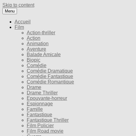
Skip to content
Menu
Accueil
Film
Action-thriller
Action
Animation
Aventure
Balade Amicale
Biopic
Comédie
Comédie Dramatique
Comédie Fantastique
Comédie Romantique
Drame
Drame Thriller
Epouvante-horreur
Espionnage
Famille
Fantastique
Fantastique Thriller
Film Policier
Film Road movie