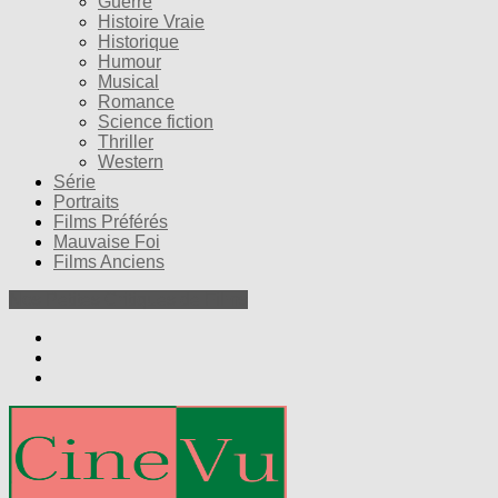
Guerre
Histoire Vraie
Historique
Humour
Musical
Romance
Science fiction
Thriller
Western
Série
Portraits
Films Préférés
Mauvaise Foi
Films Anciens
Nos Petites Critiques de Films