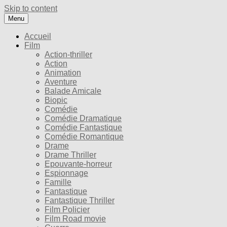
Skip to content
Menu
Accueil
Film
Action-thriller
Action
Animation
Aventure
Balade Amicale
Biopic
Comédie
Comédie Dramatique
Comédie Fantastique
Comédie Romantique
Drame
Drame Thriller
Epouvante-horreur
Espionnage
Famille
Fantastique
Fantastique Thriller
Film Policier
Film Road movie