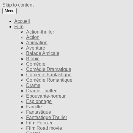
Skip to content
Menu
Accueil
Film
Action-thriller
Action
Animation
Aventure
Balade Amicale
Biopic
Comédie
Comédie Dramatique
Comédie Fantastique
Comédie Romantique
Drame
Drame Thriller
Epouvante-horreur
Espionnage
Famille
Fantastique
Fantastique Thriller
Film Policier
Film Road movie