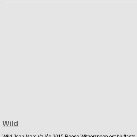
Wild
Wild Jean-Marc Vallée 2015 Reese Witherspoon est bluffante de