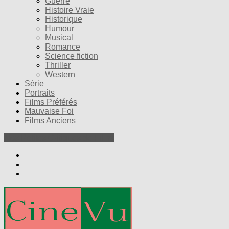
Guerre
Histoire Vraie
Historique
Humour
Musical
Romance
Science fiction
Thriller
Western
Série
Portraits
Films Préférés
Mauvaise Foi
Films Anciens
Nos Petites Critiques de Films